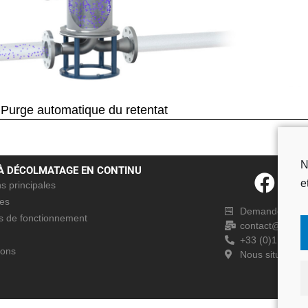
Purge automatique du retentat
N
 À DÉCOLMATAGE EN CONTINU
e
s principales
es
Demande d'inf
es de fonctionnement
contact@broquet
+33 (0)1 39 47
ions
Nous situer