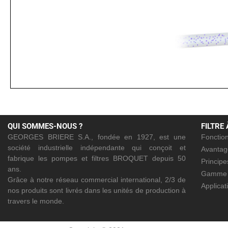
QUI SOMMES-NOUS ?
FILTRE
GEORGES BRIERE S.A., fondée en 1927, est une
Fonction
société industrielle indépendante qui conçoit et
Avantag
fabrique les pompes et filtres BROQUET depuis 50
Princip
ans.
Gamme
Grâce à notre réseau commercial international, 2/3 de
Applicat
nos produits sont livrés dans les unités de production à
travers le monde.